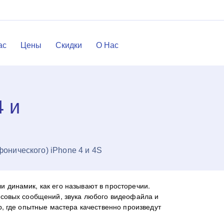
ac
Цены
Скидки
О Нас
4 и
онического) iPhone 4 и 4S
и динамик, как его называют в просторечии.
лосовых сообщений, звука любого видеофайла и
р, где опытные мастера качественно произведут