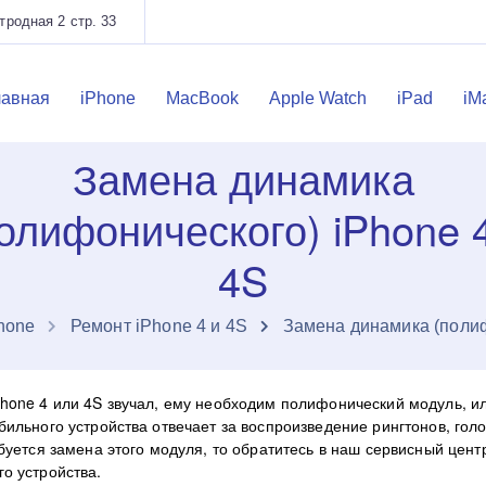
родная 2 стр. 33
лавная
iPhone
MacBook
Apple Watch
iPad
iM
Замена динамика
олифонического) iPhone 
4S
hone
Ремонт iPhone 4 и 4S
Замена динамика (полиф
hone 4 или 4S звучал, ему необходим полифонический модуль, ил
бильного устройства отвечает за воспроизведение рингтонов, го
ебуется замена этого модуля, то обратитесь в наш сервисный цент
о устройства.