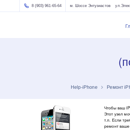
8 (903) 961-65-64
м. Шоссе Энтузиастов ул.Элект
Г
(п
Нelp-iPhone
Ремонт iP
Чтобы ваш iP
Этот узел мо
т.п. Если тр
ремонт вашег