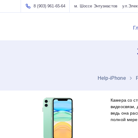
8 (903) 961-65-64
м. Шоссе Энтузиастов ул.Элект
Г
Нelp-iPhone
Камера со с
видеосвязи,
ведь она рас
полной мере