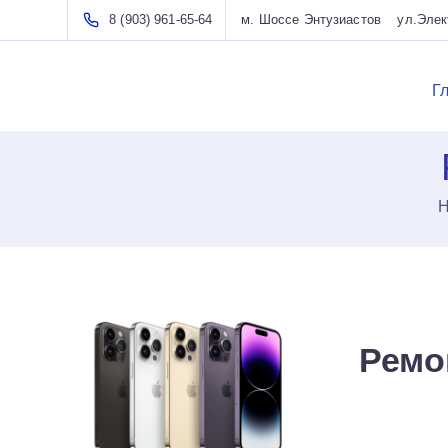
8 (903) 961-65-64
м. Шоссе Энтузиастов ул.Элект
Г
Н
Ремо