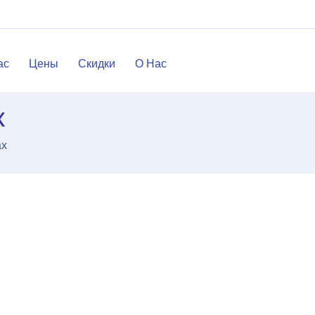
ac
Цены
Скидки
О Нас
x
ax